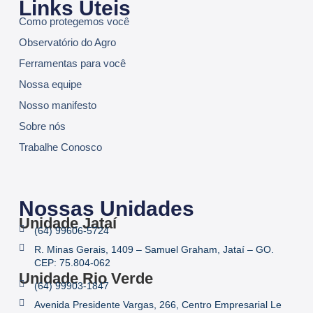
Links Úteis
Como protegemos você
Observatório do Agro
Ferramentas para você
Nossa equipe
Nosso manifesto
Sobre nós
Trabalhe Conosco
Nossas Unidades
Unidade Jataí
(64) 99606-5724
R. Minas Gerais, 1409 – Samuel Graham, Jataí – GO.
CEP: 75.804-062
Unidade Rio Verde
(64) 99903-1847
Avenida Presidente Vargas, 266, Centro Empresarial Le