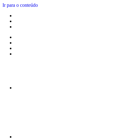
Ir para o conteúdo
R. Minas Gerais, 1409 - Samuel Grahan, Jataí - GO
contato@amaralemelo.adv.br
(64) 99606-5724
Como Protegemos Você
Observatório Do Agro