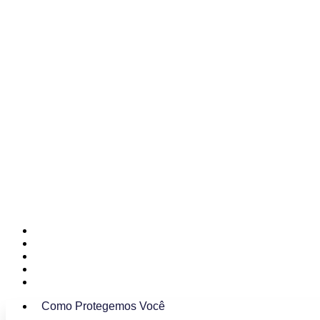
Ferramentas Para Você
Nossa Equipe
Nosso Manifesto
Sobre Nós
Trabalhe Conosco
Como Protegemos Você