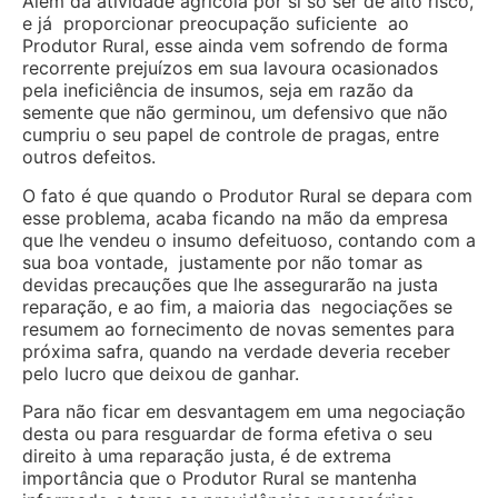
Além da atividade agrícola por si só ser de alto risco,
e já proporcionar preocupação suficiente ao
Produtor Rural, esse ainda vem sofrendo de forma
recorrente prejuízos em sua lavoura ocasionados
pela ineficiência de insumos, seja em razão da
semente que não germinou, um defensivo que não
cumpriu o seu papel de controle de pragas, entre
outros defeitos.
O fato é que quando o Produtor Rural se depara com
esse problema, acaba ficando na mão da empresa
que lhe vendeu o insumo defeituoso, contando com a
sua boa vontade, justamente por não tomar as
devidas precauções que lhe assegurarão na justa
reparação, e ao fim, a maioria das negociações se
resumem ao fornecimento de novas sementes para
próxima safra, quando na verdade deveria receber
pelo lucro que deixou de ganhar.
Para não ficar em desvantagem em uma negociação
desta ou para resguardar de forma efetiva o seu
direito à uma reparação justa, é de extrema
importância que o Produtor Rural se mantenha