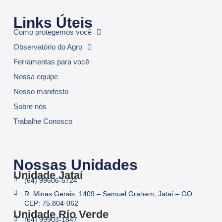
Links Úteis
Como protegemos você
Observatório do Agro
Ferramentas para você
Nossa equipe
Nosso manifesto
Sobre nós
Trabalhe Conosco
Nossas Unidades
Unidade Jataí
(64) 99606-5724
R. Minas Gerais, 1409 – Samuel Graham, Jataí – GO.
CEP: 75.804-062
Unidade Rio Verde
(64) 99903-1847