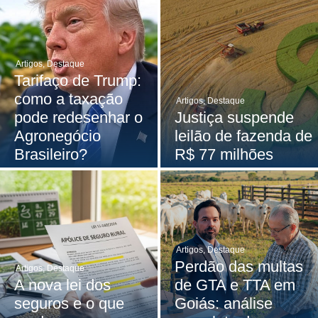
Artigos
,
Destaque
Tarifaço de Trump:
como a taxação
Artigos
,
Destaque
pode redesenhar o
Justiça suspende
Agronegócio
leilão de fazenda de
Brasileiro?
R$ 77 milhões
Artigos
,
Destaque
Perdão das multas
Artigos
,
Destaque
A nova lei dos
de GTA e TTA em
seguros e o que
Goiás: análise